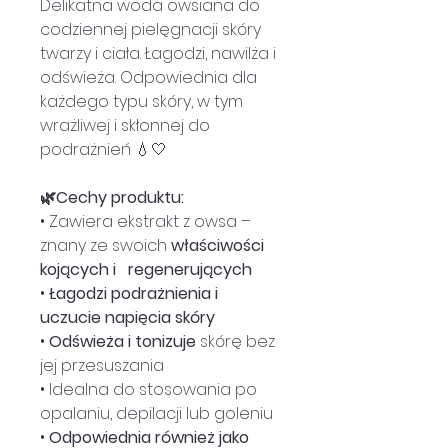
Delikatna woda owsiana do
codziennej pielęgnacji skóry
twarzy i ciała. Łagodzi, nawilża i
odświeża. Odpowiednia dla
każdego typu skóry, w tym
wrażliwej i skłonnej do
podrażnień 💧🤍
🌿Cechy produktu:
• Zawiera ekstrakt z owsa –
znany ze swoich
właściwości
kojących i regenerujących
•
Łagodzi podrażnienia i
uczucie napięcia skóry
•
Odświeża i tonizuje
skórę bez
jej przesuszania
• Idealna do stosowania po
opalaniu, depilacji lub goleniu
•
Odpowiednia również jako