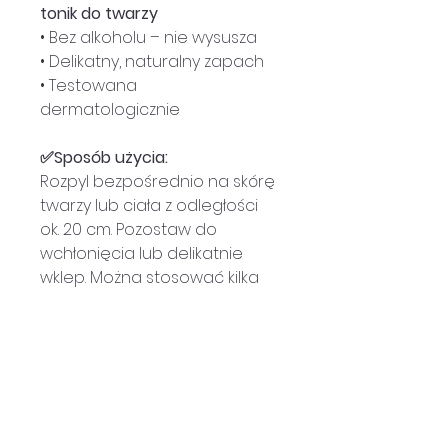
tonik do twarzy
• Bez alkoholu – nie wysusza
• Delikatny, naturalny zapach
• Testowana
dermatologicznie
✅Sposób użycia:
Rozpyl bezpośrednio na skórę
twarzy lub ciała z odległości
ok. 20 cm. Pozostaw do
wchłonięcia lub delikatnie
wklep. Można stosować kilka
razy dziennie, w zależności od
potrzeb.
Pojemność:
300 ml
Producent:
Deliplus
Kraj pochodzenia:
Hiszpania