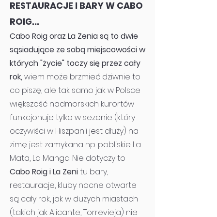
RESTAURACJE I BARY W CABO
ROIG...
Cabo Roig oraz La Zenia są to dwie
sąsiadujące ze sobą miejscowości w
których "życie" toczy się przez cały
rok,
wiem może brzmieć dziwnie to
co piszę, ale tak samo jak w Polsce
większość nadmorskich kurortów
funkcjonuje tylko w sezonie (który
oczywiści w Hiszpanii jest dłuży) na
zimę jest zamykana np. pobliskie La
Mata, La Manga. Nie dotyczy to
Cabo Roig i La Zeni
tu bary,
restauracje, kluby nocne otwarte
są cały rok, jak w dużych miastach
(takich jak Alicante, Torrevieja) nie