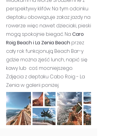
widokami na Morze Śródziemne z
perspektywy klifów. Na tym odcinku
deptaku obowiązuje zakaz jazdy na
rowerze więc nawet dzieciaki, pieski
mogą spokojnie biegać. Na
Caro
Roig Beach i La Zenia Beach
przez
cały rok funkcjonują Beach Bar-y
gdzie można zjeść lunch, napić się
kawy lub coś mocniejszego.
Zdjęcia z deptaku Cabo Roig - La
Zenia w galerii poniżej.