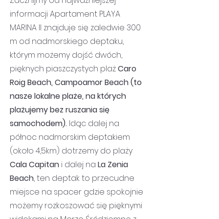
Zacznijmy od najważniejszej
informacji Apartament PLAYA
MARINA II znajduje się zaledwie 300
m od nadmorskiego deptaku,
którym możemy dojść dwóch,
pięknych piaszczystych plaż
Caro
Roig Beach, Campoamor Beach (to
nasze lokalne plaże, na których
plażujemy bez ruszania się
samochodem).
Idąc dalej na
północ nadmorskim deptakiem
(około 4,5km) dotrzemy do plaży
Cala Capitan
i dalej na
La Zenia
Beach
, ten deptak to przecudne
miejsce na spacer gdzie spokojnie
możemy rozkoszować się pięknymi