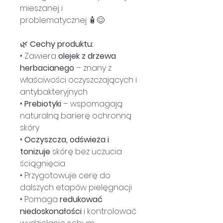
mieszanej i
problematycznej 🧴😊
🌿
Cechy produktu:
• Zawiera
olejek z drzewa
herbacianego
– znany z
właściwości oczyszczających i
antybakteryjnych
•
Prebiotyki
– wspomagają
naturalną barierę ochronną
skóry
•
Oczyszcza, odświeża i
tonizuje
skórę bez uczucia
ściągnięcia
• Przygotowuje cerę do
dalszych etapów pielęgnacji
• Pomaga
redukować
niedoskonałości
i kontrolować