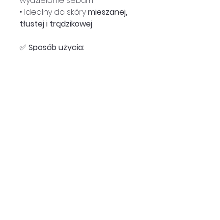
wydzielanie sebum
• Idealny do skóry
mieszanej,
tłustej i trądzikowej
✅
Sposób użycia:
Nanieś tonik na wacik i
przetrzyj nim twarz, szyję i
dekolt, omijając okolice oczu.
Stosuj rano i/lub wieczorem
po oczyszczeniu skóry.
Pojemność:
255 ml
Producent:
Deliplus /
Mercadona
Kraj pochodzenia:
Hiszpania
SKŁAD
Aqua (Water), Ammonium