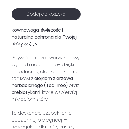
Dodaj do koszyka
Równowaga, świeżość i
naturalna ochrona dla Twojej
skóry
⚖️💧🌿
Przywróć skórze twarzy zdrowy
wygląd i naturalne pH dzięki
łagodnemu, ale skutecznemu
tonikowi z
olejkiem z drzewa
herbacianego (Tea Tree)
oraz
prebiotykami
, które wspierają
mikrobiom skóry.
To doskonałe uzupełnienie
codziennej pielęgnacji –
szczególnie dla skóry tłustej,