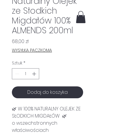
Naturalny Olejek
ze Słodkich
Migdałów 100%
ALMENDS 200ml
Cena
68,00 zł
WYSYŁKA PACZKOMA
Sztuk
*
Dodaj do koszyka
🌿 W 100% NATURALNY OLEJEK ZE
SŁODKICH MIGDAŁÓW 🌿
o wszechstronnych
właściwościach