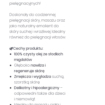
pielęgnacyjnych!
Doskonały do codziennej
pielęgnacji skóry, masażu oraz
jako naturalny emolient do
skóry suchej i wrażliwej. Idealny
również do pielęgnacji włosów.
🌿Cechy produktu:
100% czysty olej ze słodkich
migdałów
Głęboko
nawilża i
regeneruje skórę
Zmiękcza i wygładza
suchą,
szorstką skórę
Delikatny i hipoalergiczny
–
odpowiedni także dla dzieci
i niemowląt
Idealny do masażu ciała i