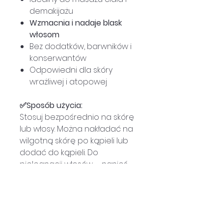
demakijażu
Wzmacnia i nadaje blask
włosom
Bez dodatków, barwników i
konserwantów
Odpowiedni dla skóry
wrażliwej i atopowej
✅Sposób użycia:
Stosuj bezpośrednio na skórę
lub włosy. Można nakładać na
wilgotną skórę po kąpieli lub
dodać do kąpieli. Do
pielęgnacji włosów – nanieś
kilka kropel na końcówki lub
użyj jako maski przed myciem.
Pojemność:
200 ml