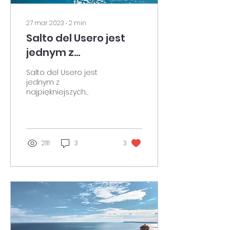
27 mar 2023
∙
2
min
Salto del Usero jest
jednym z
najpiękniejszych
Salto del Usero jest
naturalnych
jednym z
najpiękniejszych
zakątków Murcji
naturalnych zakątków
Murcji. Magiczne
miejsce, w którym
woda, roślinność i
procesy...
2111
3
3