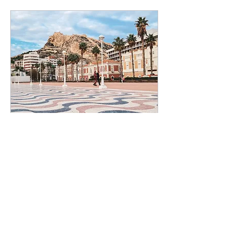
29 sty 2023
∙
1
min
LOTY POLSKA -
ALICANTE SEZON 2023
Nowe połączenie
lotnicze w tym sezonie:
#Alicante -
#WarszawaChopin
start lotów od