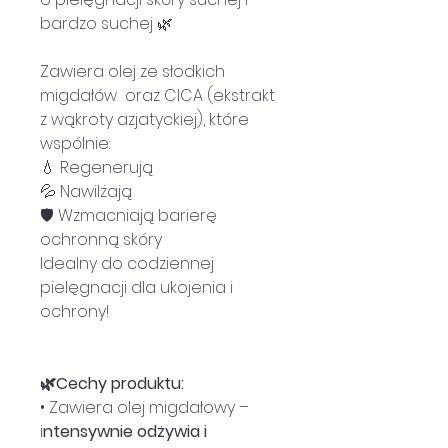
bardzo suchej 🌿
Zawiera olej ze słodkich
migdałów oraz CICA (ekstrakt
z wąkroty azjatyckiej), które
wspólnie:
💧 Regenerują
💦 Nawilżają
🛡️ Wzmacniają barierę
ochronną skóry
Idealny do codziennej
pielęgnacji dla ukojenia i
ochrony!
🌿Cechy produktu:
• Zawiera olej migdałowy –
i
ntensywnie odżywia i