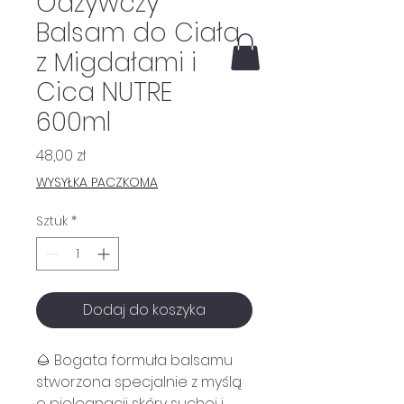
Odżywczy
Balsam do Ciała
z Migdałami i
Cica NUTRE
600ml
Cena
48,00 zł
WYSYŁKA PACZKOMA
Sztuk
*
Dodaj do koszyka
🌰 Bogata formuła balsamu
stworzona specjalnie z myślą
o pielęgnacji skóry suchej i