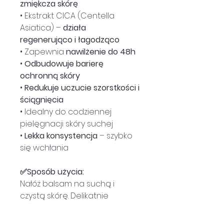
zmiękcza skórę
• Ekstrakt CICA (Centella
Asiatica) –
działa
regenerująco i łagodząco
• Zapewnia
nawilżenie do 48h
•
Odbudowuje barierę
ochronną skóry
•
Redukuje uczucie szorstkości i
ściągnięcia
• Idealny do codziennej
pielęgnacji skóry suchej
•
Lekka konsystencja
– szybko
się wchłania
✅Sposób użycia:
Nałóż balsam na suchą i
czystą skórę. Delikatnie
wmasuj aż do całkowitego
wchłonięcia. Dla najlepszych