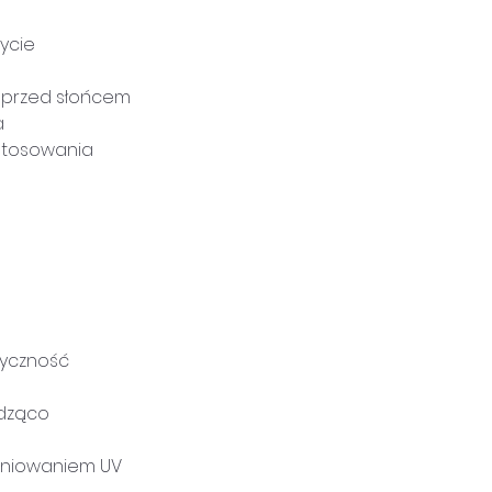
rycie
 przed słońcem
a
stosowania
tyczność
odząco
ieniowaniem UV