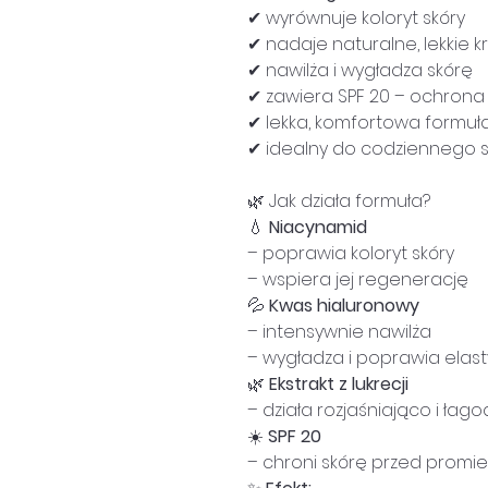
✔ wyrównuje koloryt skóry
✔ nadaje naturalne, lekkie k
✔ nawilża i wygładza skórę
✔ zawiera SPF 20 – ochrona
✔ lekka, komfortowa formuł
✔ idealny do codziennego 
🌿 Jak działa formuła?
💧
Niacynamid
– poprawia koloryt skóry
– wspiera jej regenerację
💦
Kwas hialuronowy
– intensywnie nawilża
– wygładza i poprawia elas
🌿
Ekstrakt z lukrecji
– działa rozjaśniająco i łag
☀️
SPF 20
– chroni skórę przed prom