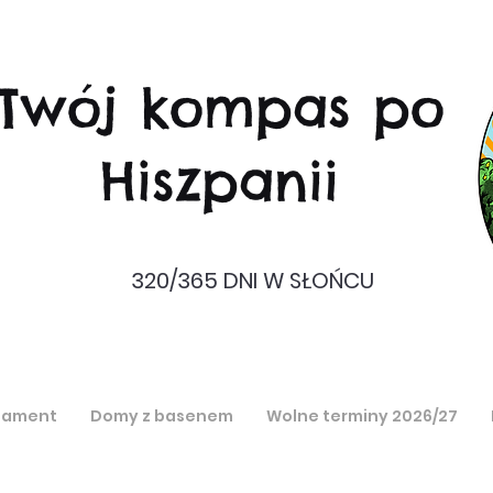
Twój kompas po
Hiszpanii
320/365 DNI W SŁOŃCU
tament
Domy z basenem
Wolne terminy 2026/27