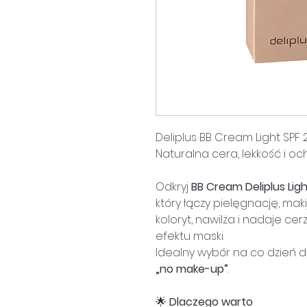
Deliplus BB Cream Light SPF 
Naturalna cera, lekkość i o
Odkryj
BB Cream Deliplus Ligh
który łączy pielęgnację, mak
koloryt, nawilża i nadaje ce
efektu maski.
Idealny wybór na co dzień d
„no make-up”
.
🌟
Dlaczego warto