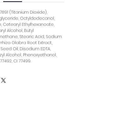
77891 (Titanium Dioxide),
iglyceride, Octyldodecanol,
te, Cetearyl Ethylhexanoate,
yl Alcohol, Butyl
ethane, Stearic Acid, Sodium
rhiza Glabra Root Extract,
Seed Oil, Disodium EDTA,
yl Alcohol, Phenoxyethanol,
 77492, CI 77499.