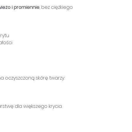
wieżo i promiennie
, bez ciężkiego
rytu
ałości
na oczyszczoną skórę twarzy:
stwę dla większego krycia.