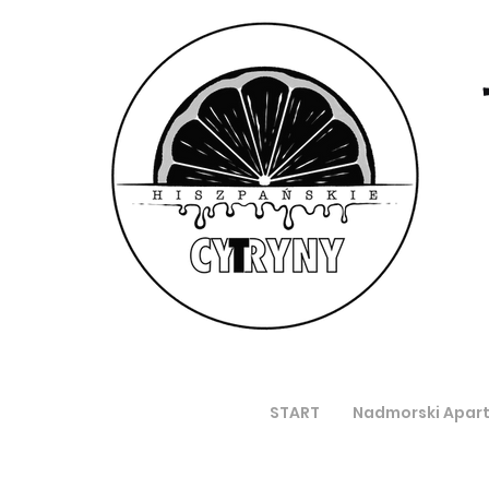
START
Nadmorski Apar