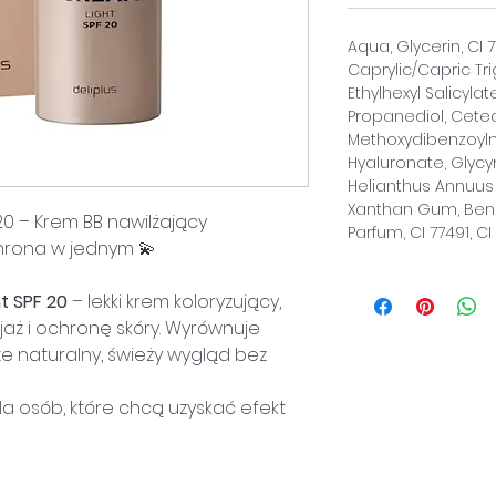
Aqua, Glycerin, CI 
Caprylic/Capric Tr
Ethylhexyl Salicyla
Propanediol, Cetear
Methoxydibenzoylm
Hyaluronate, Glycyr
Helianthus Annuus 
Xanthan Gum, Benz
20 – Krem BB nawilżający
Parfum, CI 77491, CI
chrona w jednym 💫
t SPF 20
– lekki krem koloryzujący,
ijaż i ochronę skóry. Wyrównuje
rze naturalny, świeży wygląd bez
la osób, które chcą uzyskać efekt