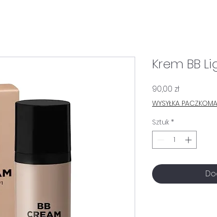
Krem BB Li
Cena
90,00 zł
WYSYŁKA PACZKOM
Sztuk
*
Do