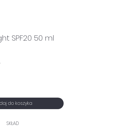
ght SPF20 50 ml
A
daj do koszyka
SKŁAD