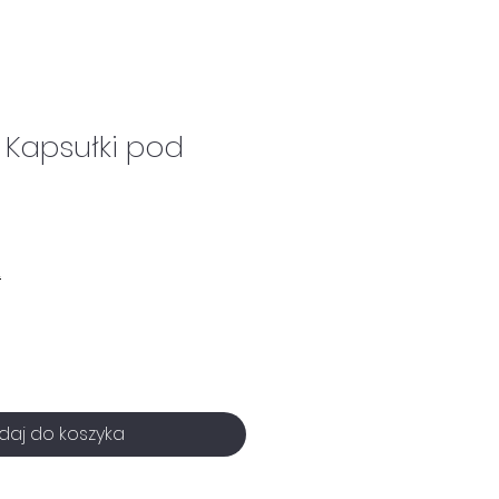
 Kapsułki pod
.
A
daj do koszyka