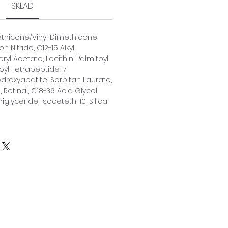
SKŁAD
thicone/Vinyl Dimethicone
 Nitride, C12-15 Alkyl
yl Acetate, Lecithin, Palmitoyl
toyl Tetrapeptide-7,
roxyapatite, Sorbitan Laurate,
 Retinal, C18-36 Acid Glycol
riglyceride, Isoceteth-10, Silica,