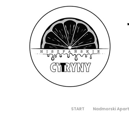
START
Nadmorski Apar