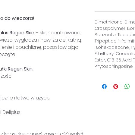
na do wieczora!
Dimethicone, Dime
Crosspolymer, Boron
plus Regen Skin
– skoncentrowana
Benzoate, Tocopher
ieża, wygładza i nawilża delikatną
Tripeptide-1, Palmi
ienie i opuchliznę, pozostawiając
Isohexadecane, Hyd
Ethylhexyl Cocoate,
oczęte.
Ester, C18-36 Acid T
Phytosphingosine.
ki Regen Skin:
eżości
niczne i łatwe w użyciu
i Deliplus
z kapsułkę, nanieś zawartość wokół