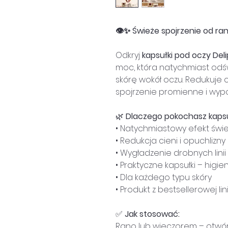
👁️✨ Świeże spojrzenie od ra
Odkryj
kapsułki pod oczy Deli
moc, która natychmiast odśw
skórę wokół oczu. Redukuje c
spojrzenie promienne i wyp
🌿
Dlaczego pokochasz kapsuł
• Natychmiastowy efekt świ
• Redukcja cieni i opuchlizny
• Wygładzenie drobnych linii
• Praktyczne kapsułki – higie
• Dla każdego typu skóry
• Produkt z bestsellerowej lini
✅
Jak stosować:
Rano lub wieczorem – otwór