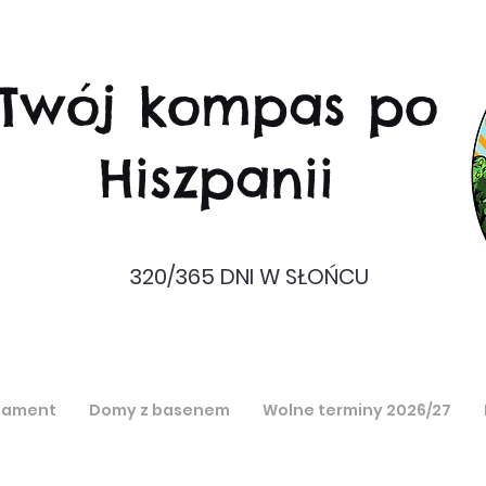
Twój kompas po
Hiszpanii
320/365 DNI W SŁOŃCU
tament
Domy z basenem
Wolne terminy 2026/27